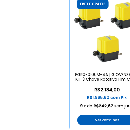
FRETE GRÁTIS
FGR0-0100M-4A | GIOVENZA
KIT 3 Chave Rotativa Fim 
R$2.184,00
R$1.965,60
com
Pix
9
x de
R$242,67
sem jur
Ver detalhes