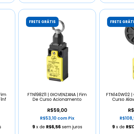
FRETE GRÁTIS
FRETE GRÁT
Fim
FTN198Z11 | GIOVENZANA | Fim
FTN140W02 | 
1nf
De Curso Acionamento
Curso Alav
R$59,00
R$
R$53,10
com
Pix
R$108
s
9
x de
R$6,56
sem juros
9
x de
R$1