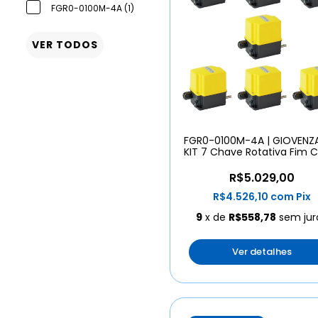
FGR0-0100M-4A (1)
VER TODOS
FGR0-0100M-4A | GIOVENZA
KIT 7 Chave Rotativa Fim 
R$5.029,00
R$4.526,10
com
Pix
9
x de
R$558,78
sem jur
Ver detalhes