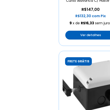
Curso Alavanca C/ Haste
Mola
R$147,00
R$132,30
com
Pix
9
x de
R$16,33
sem juro
Ver detalhes
FRETE GRÁTIS