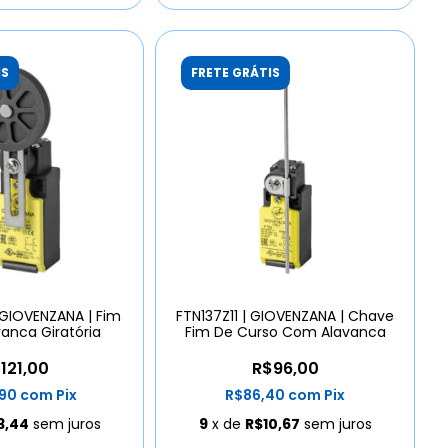
IS
FRETE GRÁTIS
GIOVENZANA | Fim
FTN137Z11 | GIOVENZANA | Chave
anca Giratória
Fim De Curso Com Alavanca
121,00
R$96,00
,90
com
Pix
R$86,40
com
Pix
3,44
sem juros
9
x de
R$10,67
sem juros