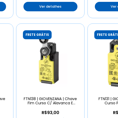
Ver detalhes
Ver
FRETE GRÁTIS
FRETE GRÁT
ave
FTN138 | GIOVENZANA | Chave
FTN131 | G
Fim Curso C/ Alavanca E
Curso P
Roldana
R$93,00
R$