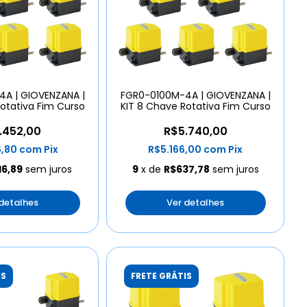
A | GIOVENZANA |
FGR0-0100M-4A | GIOVENZANA |
otativa Fim Curso
KIT 8 Chave Rotativa Fim Curso
.452,00
R$5.740,00
6,80
com
Pix
R$5.166,00
com
Pix
16,89
sem juros
9
x de
R$637,78
sem juros
 detalhes
Ver detalhes
IS
FRETE GRÁTIS