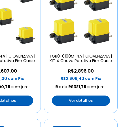
A | GIOVENZANA |
FGR0-0100M-4A | GIOVENZANA |
otativa Fim Curso
KIT 4 Chave Rotativa Fim Curso
.607,00
R$2.896,00
6,30
com
Pix
R$2.606,40
com
Pix
00,78
sem juros
9
x de
R$321,78
sem juros
 detalhes
Ver detalhes