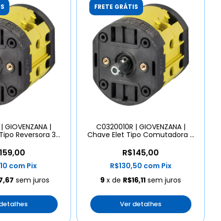
IS
FRETE GRÁTIS
| GIOVENZANA |
C0320010R | GIOVENZANA |
 Tipo Reversora 3
Chave Elet Tipo Comutadora 3
Polos
Polo
159,00
R$145,00
,10
com
Pix
R$130,50
com
Pix
7,67
sem juros
9
x de
R$16,11
sem juros
 detalhes
Ver detalhes