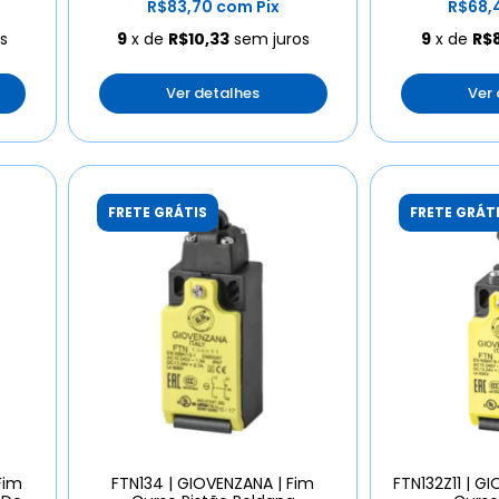
R$83,70
com
Pix
R$68,
s
9
x de
R$10,33
sem juros
9
x de
R$
Ver detalhes
Ver
FRETE GRÁTIS
FRETE GRÁT
Fim
FTN134 | GIOVENZANA | Fim
FTN132Z11 | G