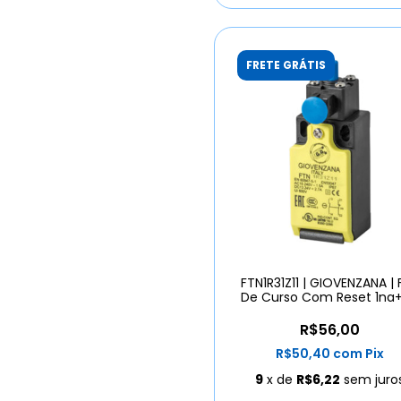
FRETE GRÁTIS
FTN1R31Z11 | GIOVENZANA | 
De Curso Com Reset 1na+
R$56,00
R$50,40
com
Pix
9
x de
R$6,22
sem juro