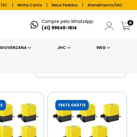
|
|
|
LTEC
Minha Conta
Meus Pedidos
Atendimento/SAC
Compre pelo WhatsApp:
0
(41) 99546-1614
GIOVENZANA
JHC
WEG
IS
FRETE GRÁTIS