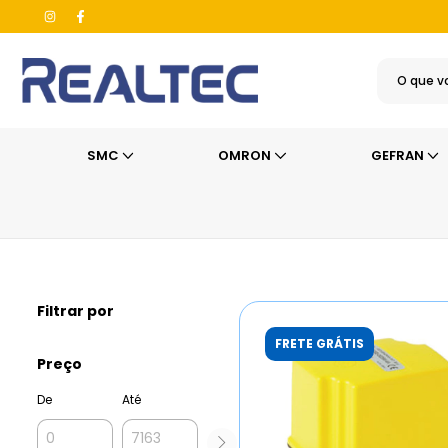
SMC
OMRON
GEFRAN
Início
>
GIOVENZANA
>
Sistema de Movimentação
Filtrar por
FRETE GRÁTIS
Preço
De
Até