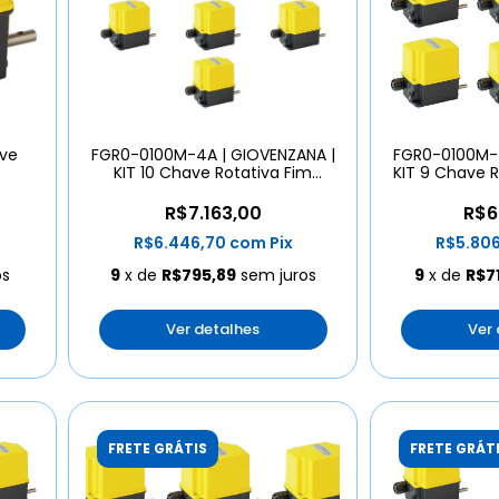
ave
FGR0-0100M-4A | GIOVENZANA |
FGR0-0100M-4
KIT 10 Chave Rotativa Fim
KIT 9 Chave R
Curso
R$7.163,00
R$6
R$6.446,70
com
Pix
R$5.80
os
9
x de
R$795,89
sem juros
9
x de
R$7
Ver detalhes
Ver
FRETE GRÁTIS
FRETE GRÁT