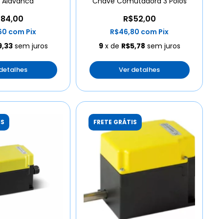
 Alavanca
Chave Comutadora 3 Polos
84,00
R$52,00
60
com
Pix
R$46,80
com
Pix
9,33
sem juros
9
x de
R$5,78
sem juros
 detalhes
Ver detalhes
IS
FRETE GRÁTIS