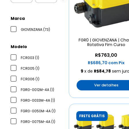
Marca
GIOVENZANA (73)
FGR0 | GIOVENZANA | Ch
Rotativa Fim Curso
Modelo
R$763,00
FCR003 (1)
R$686,70
com
Pix
FCR005 (1)
9
x de
R$84,78
sem jur
FCR006 (1)
Ver detalhes
FGR0-0012M-4A (1)
FGR0-0033M-4A (1)
FGR0-0050M-4A (1)
FRETE GRÁTIS
FGR0-0075M-4A (1)