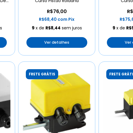
 De
Curso Pistão Roldana
Curso
R$76,00
R$
R$68,40
com
Pix
R$75,
s
9
x de
R$8,44
sem juros
9
x de
R$
Ver detalhes
Ver
FRETE GRÁTIS
FRETE GRÁT