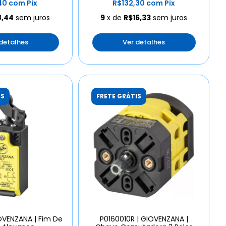
40
com
Pix
R$132,30
com
Pix
8,44
sem juros
9
x de
R$16,33
sem juros
 detalhes
Ver detalhes
IS
FRETE GRÁTIS
IOVENZANA | Fim De
P0160010R | GIOVENZANA |