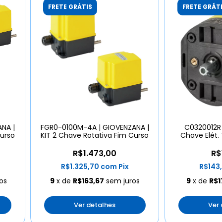
FRETE GRÁTIS
FRETE GRÁT
NA |
FGR0-0100M-4A | GIOVENZANA |
C0320012R 
Curso
KIT 2 Chave Rotativa Fim Curso
Chave Elét.
R$1.473,00
R$
R$1.325,70
com
Pix
R$143
os
9
x de
R$163,67
sem juros
9
x de
R$1
Ver detalhes
Ver