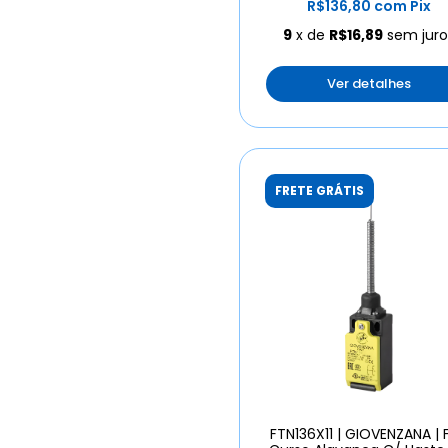
R$136,80
com
Pix
9
x de
R$16,89
sem juro
Ver detalhes
FRETE GRÁTIS
FTN136X11 | GIOVENZANA | 