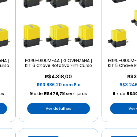
NA |
FGR0-0100M-4A | GIOVENZANA |
FGR0-0100M-4
Curso
KIT 6 Chave Rotativa Fim Curso
KIT 5 Chave R
R$4.318,00
R$3
R$3.886,20
com
Pix
R$3.24
os
9
x de
R$479,78
sem juros
9
x de
R$4
Ver detalhes
Ver