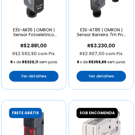
E3S-AR36 | OMRON |
E3S-AT86 | OMRON |
Sensor Fotoeletrico
Sensor Barreira 7m Pnp
Retrorreflexivo Pnp 2
Par Conector M12
metros Conector M12
R$2.881,00
R$3.230,00
R$2.592,90
com
Pix
R$2.907,00
com
Pix
9
x de
R$320,11
sem juros
9
x de
R$358,89
sem juros
Ver detalhes
Ver detalhes
FRETE GRÁTIS
SOB ENCOMENDA