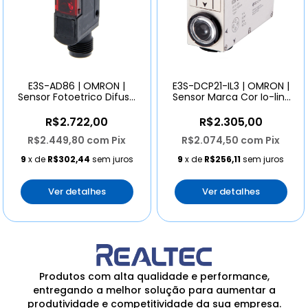
E3S-AD86 | OMRON |
E3S-DCP21-IL3 | OMRON |
Sensor Fotoetrico Difuso
Sensor Marca Cor Io-link
200mm Pnp Conector
Conector M12
M12
R$2.722,00
R$2.305,00
R$2.449,80
com
Pix
R$2.074,50
com
Pix
9
x de
R$302,44
sem juros
9
x de
R$256,11
sem juros
Ver detalhes
Ver detalhes
Produtos com alta qualidade e performance,
entregando a melhor solução para aumentar a
produtividade e competitividade da sua empresa.