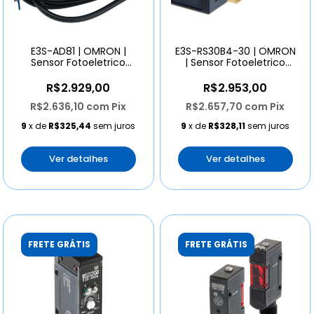
E3S-AD81 | OMRON |
E3S-RS30B4-30 | OMRON
Sensor Fotoeletrico
| Sensor Fotoeletrico
20cm 10-30vcc Pnp
Retrorreflexivo Objetos
Transparentes Garrafas
R$2.929,00
R$2.953,00
E Vidros Saida Pnp Cabo
R$2.636,10
com
Pix
R$2.657,70
com
Pix
2 Metros
9
x de
R$325,44
sem juros
9
x de
R$328,11
sem juros
Ver detalhes
Ver detalhes
FRETE GRÁTIS
FRETE GRÁTIS