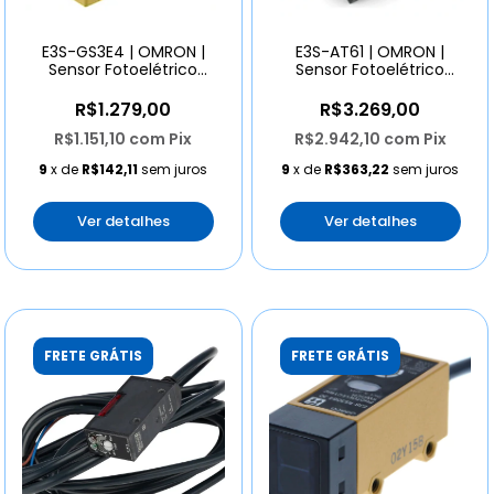
E3S-GS3E4 | OMRON |
E3S-AT61 | OMRON |
Sensor Fotoelétrico
Sensor Fotoelétrico
Forquilha 30mm Npn
Barreira 7m 10-30vcc
R$1.279,00
R$3.269,00
R$1.151,10
com
Pix
R$2.942,10
com
Pix
9
x de
R$142,11
sem juros
9
x de
R$363,22
sem juros
Ver detalhes
Ver detalhes
FRETE GRÁTIS
FRETE GRÁTIS