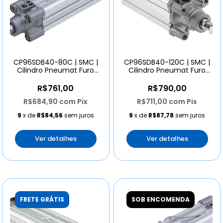
CP96SDB40-80C | SMC |
CP96SDB40-120C | SMC |
Cilindro Pneumat Furo
Cilindro Pneumat Furo
40mm Curso 80mm
40mm Curso 120
R$761,00
R$790,00
R$684,90
com
Pix
R$711,00
com
Pix
9
x de
R$84,56
sem juros
9
x de
R$87,78
sem juros
Ver detalhes
Ver detalhes
FRETE GRÁTIS
SOB ENCOMENDA