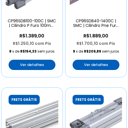
CP96SDB100-100C | SMC
CP96SDB40-1400C |
| Cilindro P Furo 100mm
SMC | Cilindro Pne Furo
Curso 100mm
40mm Curso 1400mm
R$1.389,00
R$1.889,00
R$1.250,10
com
Pix
R$1.700,10
com
Pix
9
x de
R$154,33
sem juros
9
x de
R$209,89
sem juros
Ver detalhes
Ver detalhes
FRETE GRÁTIS
FRETE GRÁTIS