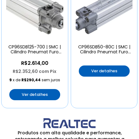
CP96SDB125-700 | SMC |
CP96SDB50-80C | SMC |
Cilindro Pneumat Furo
Cilindro Pneumat Furo
125mm Curso 700
50mm Curso 80mm
R$2.614,00
Ver detalhes
R$2.352,60
com
Pix
9
x de
R$290,44
sem juros
Ver detalhes
Produtos com alta qualidade e performance,
entregando a melhor solução para aumentar a