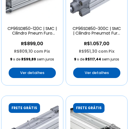
CP96SDB50-120C | SMC |
CP96SDB50-300C | SMC
Cilindro Pneum Furo
| Cilindro Pneumat Furo
50mm Curso 120mm
50mm Curso 300
R$899,00
R$1.057,00
R$809,10
com
Pix
R$951,30
com
Pix
9
x de
R$99,89
sem juros
9
x de
R$117,44
sem juros
Ver detalhes
Ver detalhes
FRETE GRÁTIS
FRETE GRÁTIS