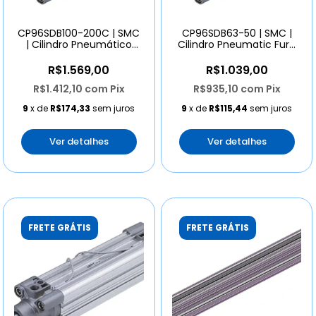
CP96SDB100-200C | SMC
CP96SDB63-50 | SMC |
| Cilindro Pneumático
Cilindro Pneumatic Furo
Curso 200mm
63mm Curso 50mm
R$1.569,00
R$1.039,00
R$1.412,10
com
Pix
R$935,10
com
Pix
9
x de
R$174,33
sem juros
9
x de
R$115,44
sem juros
Ver detalhes
Ver detalhes
FRETE GRÁTIS
FRETE GRÁTIS