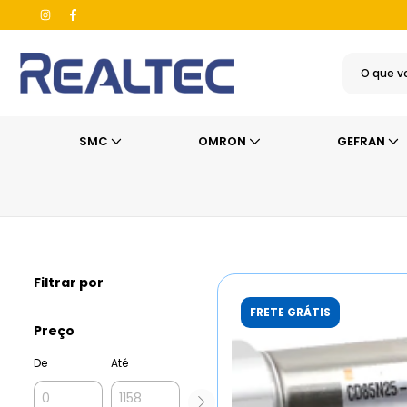
SMC
OMRON
GEFRAN
Início
>
SMC
>
Cilindros Pneumáticos
>
Série C85
Filtrar por
FRETE GRÁTIS
Preço
De
Até