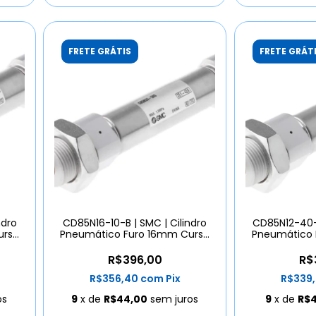
FRETE GRÁTIS
FRETE GRÁT
ndro
CD85N16-10-B | SMC | Cilindro
CD85N12-40-B
urso
Pneumático Furo 16mm Curso
Pneumático 
10mm
R$396,00
R$
R$356,40
com
Pix
R$339
os
9
x de
R$44,00
sem juros
9
x de
R$4