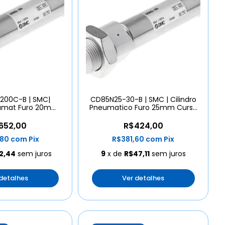
200C-B | SMC|
CD85N25-30-B | SMC | Cilindro
eumat Furo 20mm
Pneumatico Furo 25mm Curso
rso 200
30
652,00
R$424,00
,80
com
Pix
R$381,60
com
Pix
2,44
sem juros
9
x de
R$47,11
sem juros
 detalhes
Ver detalhes