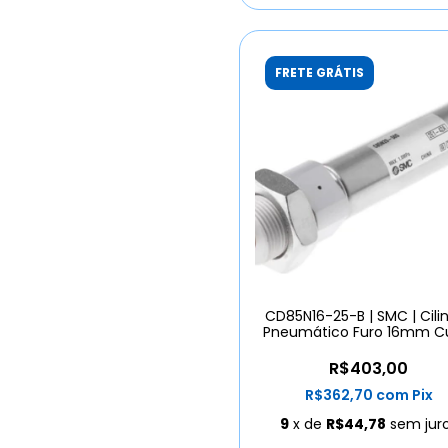
FRETE GRÁTIS
CD85N16-25-B | SMC | Cili
Pneumático Furo 16mm C
25mm
R$403,00
R$362,70
com
Pix
9
x de
R$44,78
sem jur