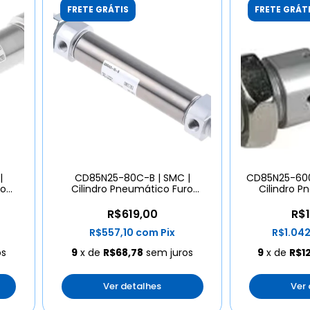
FRETE GRÁTIS
FRETE GRÁT
|
CD85N25-80C-B | SMC |
CD85N25-600
ro
Cilindro Pneumático Furo
Cilindro P
25mm Curso 80mm
25mm C
R$619,00
R$1
R$557,10
com
Pix
R$1.04
os
9
x de
R$68,78
sem juros
9
x de
R$1
Ver detalhes
Ver