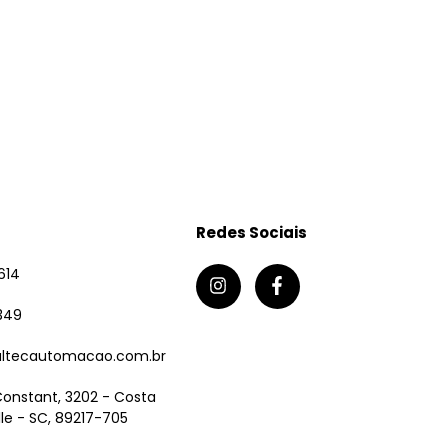
Redes Sociais
614
349
ltecautomacao.com.br
Constant, 3202 - Costa
ille - SC, 89217-705