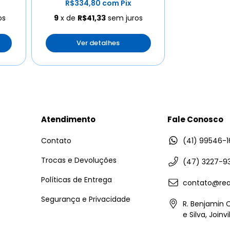
R$334,80
com
Pix
os
9
x de
R$41,33
sem juros
Ver detalhes
Atendimento
Fale Conosco
Contato
(41) 99546-1
Trocas e Devoluções
(47) 3227-9
Políticas de Entrega
contato@rea
Segurança e Privacidade
R. Benjamin 
e Silva, Joinv