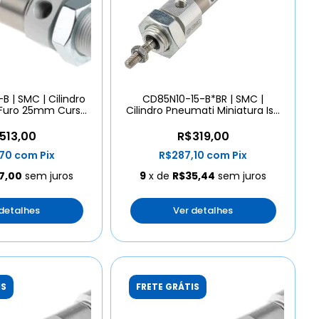
 | SMC | Cilindro
CD85N10-15-B*BR | SMC |
Furo 25mm Curso
Cilindro Pneumati Miniatura Iso
50mm
6432
513,00
R$319,00
,70
com
Pix
R$287,10
com
Pix
7,00
sem juros
9
x de
R$35,44
sem juros
 detalhes
Ver detalhes
IS
FRETE GRÁTIS