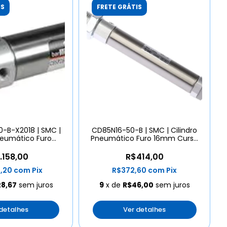
IS
FRETE GRÁTIS
-B-X2018 | SMC |
CD85N16-50-B | SMC | Cilindro
neumático Furo
Pneumático Furo 16mm Curso
urso 600mm
50mm
.158,00
R$414,00
2,20
com
Pix
R$372,60
com
Pix
28,67
sem juros
9
x de
R$46,00
sem juros
 detalhes
Ver detalhes