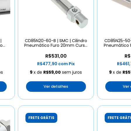
|
CD85N20-60-B | SMC | Cilindro
CD85N25-50-B
ro
Pneumático Furo 20mm Curso
Pneumático 
60mm
R$531,00
R$
R$477,90
com
Pix
R$461
os
9
x de
R$59,00
sem juros
9
x de
R$5
Ver detalhes
Ver
FRETE GRÁTIS
FRETE GRÁT