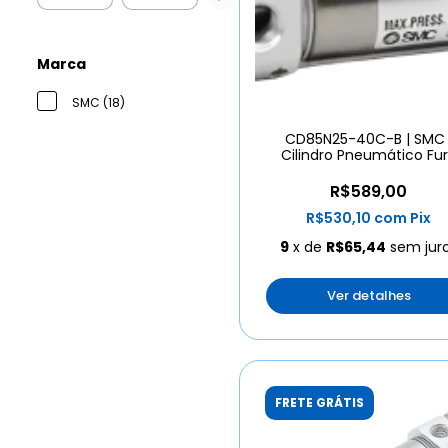
Marca
SMC (18)
CD85N25-40C-B | SMC 
Cilindro Pneumático Fu
25mm Curso 40mm
R$589,00
R$530,10
com
Pix
9
x de
R$65,44
sem jur
Ver detalhes
FRETE GRÁTIS