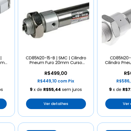
|
CD85N20-15-B | SMC | Cilindro
CD85N20-
0mm
Pneum Furo 20mm Curso
Cilindro Pn
15mm
Cu
R$499,00
R$
R$449,10
com
Pix
R$586
os
9
x de
R$55,44
sem juros
9
x de
R$7
Ver detalhes
Ver