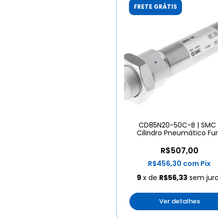
FRETE GRÁTIS
CD85N20-50C-B | SMC 
Cilindro Pneumático Fu
20mm Curso 50mm
R$507,00
R$456,30
com
Pix
9
x de
R$56,33
sem jur
Ver detalhes