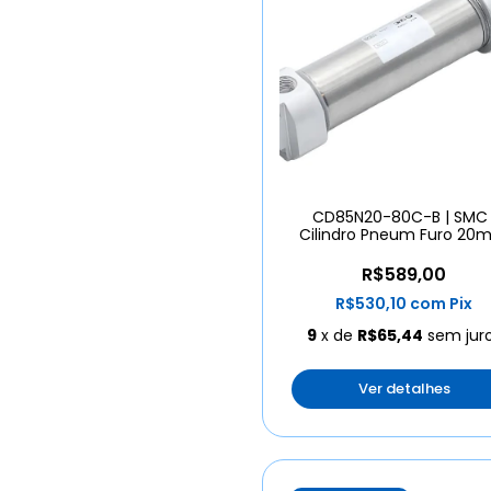
CD85N20-80C-B | SMC 
Cilindro Pneum Furo 2
Curso 80mm
R$589,00
R$530,10
com
Pix
9
x de
R$65,44
sem jur
Ver detalhes