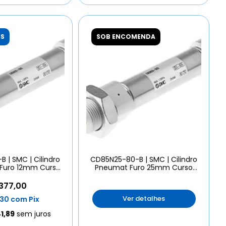
IS
SOB ENCOMENDA
 | SMC | Cilindro
CD85N25-80-B | SMC | Cilindro
Furo 12mm Curso
Pneumat Furo 25mm Curso
40mm
80mm
377,00
Ver detalhes
,30
com
Pix
1,89
sem juros