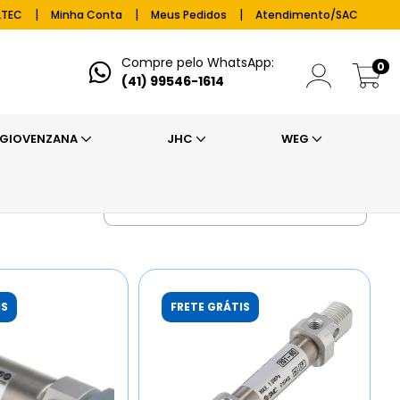
|
|
|
LTEC
Minha Conta
Meus Pedidos
Atendimento/SAC
Compre pelo WhatsApp:
0
(41) 99546-1614
GIOVENZANA
JHC
WEG
IS
FRETE GRÁTIS