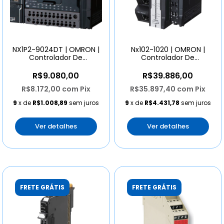
NX1P2-9024DT | OMRON |
Nx102-1020 | OMRON |
Controlador De
Controlador De
Maquinas NX1P2
Maquinas Nx102
R$9.080,00
R$39.886,00
R$8.172,00
com
Pix
R$35.897,40
com
Pix
9
x de
R$1.008,89
sem juros
9
x de
R$4.431,78
sem juros
Ver detalhes
Ver detalhes
FRETE GRÁTIS
FRETE GRÁTIS