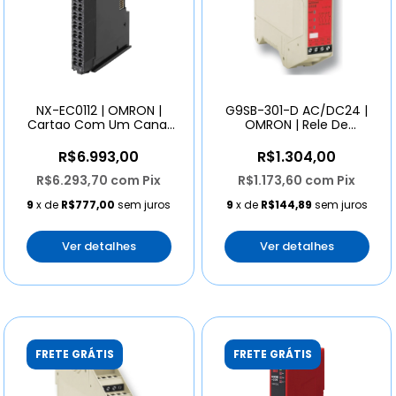
NX-EC0112 | OMRON |
G9SB-301-D AC/DC24 |
Cartao Com Um Canal
OMRON | Rele De
Para Leitura De Enco
Seguranca
R$6.993,00
R$1.304,00
R$6.293,70
com
Pix
R$1.173,60
com
Pix
9
x de
R$777,00
sem juros
9
x de
R$144,89
sem juros
Ver detalhes
Ver detalhes
FRETE GRÁTIS
FRETE GRÁTIS