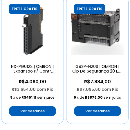
FRETE GRÁTIS
FRETE GRÁTIS
NX-PG0122 | OMRON |
G9SP-N20S | OMRON |
Expansao P/ Contr
Clp De Segurança 20 Ent
Programavel
8 Saidas 6 Teste
R$4.060,00
R$7.884,00
R$3.654,00
com
Pix
R$7.095,60
com
Pix
9
x de
R$451,11
sem juros
9
x de
R$876,00
sem juros
Ver detalhes
Ver detalhes