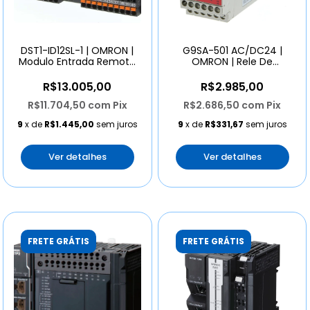
DST1-ID12SL-1 | OMRON |
G9SA-501 AC/DC24 |
Modulo Entrada Remota
OMRON | Rele De
DeviceNet 12 Entradas
Seguranca 5 Polos Na
PNP
R$13.005,00
R$2.985,00
R$11.704,50
com
Pix
R$2.686,50
com
Pix
9
x de
R$1.445,00
sem juros
9
x de
R$331,67
sem juros
Ver detalhes
Ver detalhes
FRETE GRÁTIS
FRETE GRÁTIS