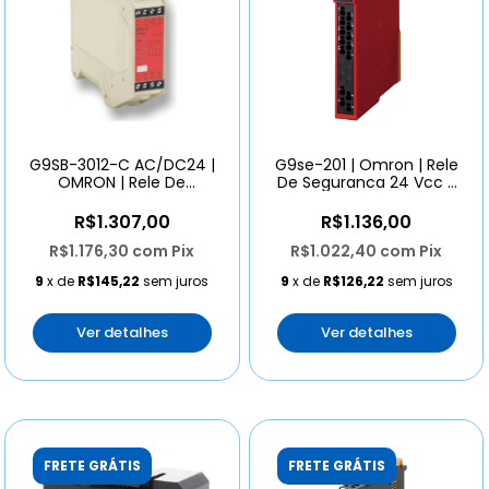
G9SB-3012-C AC/DC24 |
G9se-201 | Omron | Rele
OMRON | Rele De
De Seguranca 24 Vcc 2
Segurança Slim
Saídas 5a
R$1.307,00
R$1.136,00
R$1.176,30
com
Pix
R$1.022,40
com
Pix
9
x de
R$145,22
sem juros
9
x de
R$126,22
sem juros
Ver detalhes
Ver detalhes
FRETE GRÁTIS
FRETE GRÁTIS