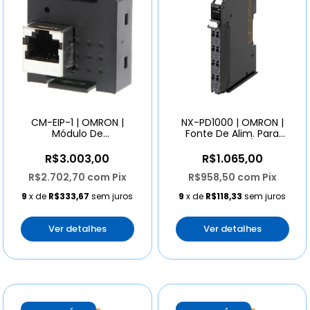
CM-EIP-1 | OMRON |
NX-PD1000 | OMRON |
Módulo De
Fonte De Alim. Para
Comunicação
Conjunto Nx I/o 24v
Ethernet/ip
R$3.003,00
R$1.065,00
R$2.702,70
com
Pix
R$958,50
com
Pix
9
x de
R$333,67
sem juros
9
x de
R$118,33
sem juros
Ver detalhes
Ver detalhes