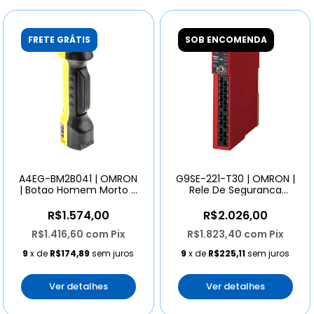
FRETE GRÁTIS
SOB ENCOMENDA
A4EG-BM2B041 | OMRON
G9SE-221-T30 | OMRON |
| Botao Homem Morto 2
Rele De Seguranca
Contatos 2 Botões
24vdc Dpst-no
R$1.574,00
R$2.026,00
R$1.416,60
com
Pix
R$1.823,40
com
Pix
9
x de
R$174,89
sem juros
9
x de
R$225,11
sem juros
Ver detalhes
Ver detalhes