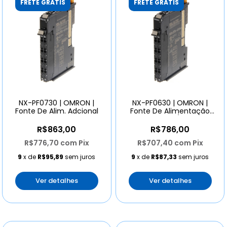
FRETE GRÁTIS
FRETE GRÁTIS
NX-PF0730 | OMRON |
NX-PF0630 | OMRON |
Fonte De Alim. Adcional
Fonte De Alimentação
24v E/s
R$863,00
R$786,00
R$776,70
com
Pix
R$707,40
com
Pix
9
x de
R$95,89
sem juros
9
x de
R$87,33
sem juros
Ver detalhes
Ver detalhes