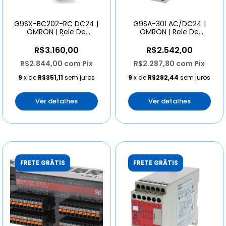
G9SX-BC202-RC DC24 |
G9SA-301 AC/DC24 |
OMRON | Rele De
OMRON | Rele De
Seguranca 1/2 Canais
Seguranca 3 Na 1 Nf
R$3.160,00
R$2.542,00
R$2.844,00
com
Pix
R$2.287,80
com
Pix
9
x de
R$351,11
sem juros
9
x de
R$282,44
sem juros
Ver detalhes
Ver detalhes
FRETE GRÁTIS
FRETE GRÁTIS