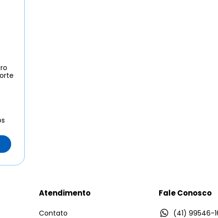
tro
orte
os
Atendimento
Fale Conosco
Contato
(41) 99546-1