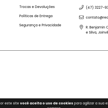
Trocas e Devoluções
(47) 3227-9
Políticas de Entrega
contato@rea
Segurança e Privacidade
R. Benjamin 
e Silva, Joinv
or este site
você aceita o uso de cookies
para agilizar a sua 