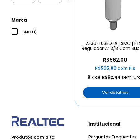
Marca
SMC (1)
AF30-F03BD-A | SMC | Fil
Regulador Ar 3/8 Com Sup
R$562,00
R$505,80
com
Pix
9
x de
R$62,44
sem jur
Ver detalhes
Institucional
Perguntas Frequentes
Produtos com alta