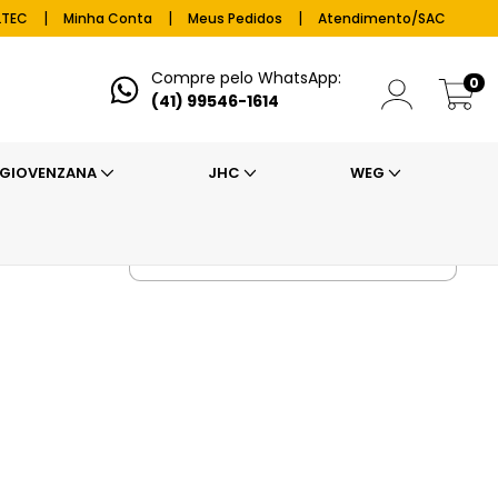
|
|
|
LTEC
Minha Conta
Meus Pedidos
Atendimento/SAC
Compre pelo WhatsApp:
0
(41) 99546-1614
GIOVENZANA
JHC
WEG