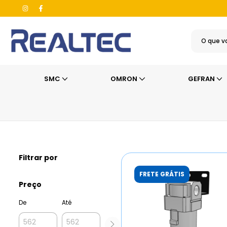
SMC
OMRON
GEFRAN
Início
>
SMC
>
Filtros Industriais
>
Filtro de Ar
>
Série AF-A
Filtrar por
FRETE GRÁTIS
Preço
De
Até