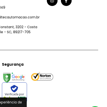
349
ltecautomacao.com.br
Constant, 3202 - Costa
ille - SC, 89217-705
Segurança
Verificada por
experiência de