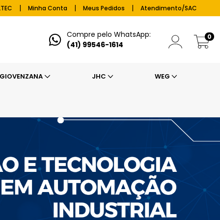
|
|
|
LTEC
Minha Conta
Meus Pedidos
Atendimento/SAC
Compre pelo WhatsApp:
0
(41) 99546-1614
GIOVENZANA
JHC
WEG