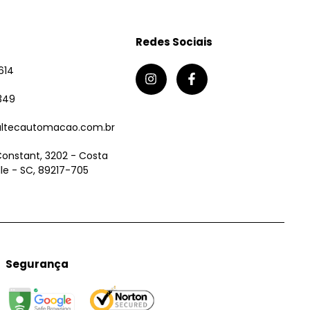
Redes Sociais
614
349
ltecautomacao.com.br
Constant, 3202 - Costa
ille - SC, 89217-705
Segurança