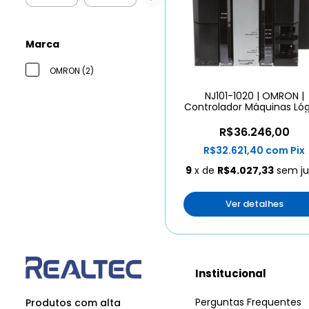
Marca
OMRON (2)
NJ101-1020 | OMRON |
Controlador Máquinas Lóg
Motion Sql
R$36.246,00
R$32.621,40
com
Pix
9
x de
R$4.027,33
sem ju
Ver detalhes
Institucional
Perguntas Frequentes
Produtos com alta