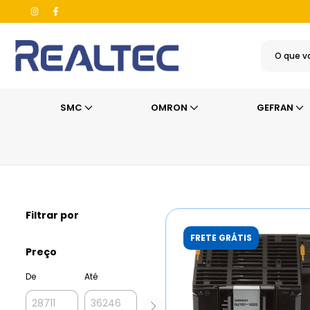
SMC
OMRON
GEFRAN
Início
>
OMRON
>
Sistema de Automação
>
Controladores Lógic
Filtrar por
FRETE GRÁTIS
Preço
De
Até