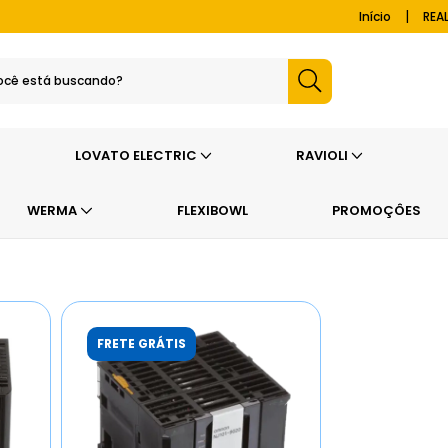
|
Início
REA
LOVATO ELECTRIC
RAVIOLI
WERMA
FLEXIBOWL
PROMOÇÔES
o Programáveis (CLP)
>
NJ1
FRETE GRÁTIS