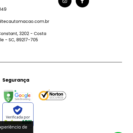
349
ltecautomacao.com.br
Constant, 3202 - Costa
ille - SC, 89217-705
Segurança
Verificada por
experiência de