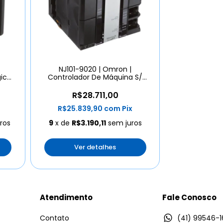
NJ101-9020 | Omron |
ica
Controlador De Máquina S/
Eixos, 64 Esc
R$28.711,00
R$25.839,90
com
Pix
ros
9
x de
R$3.190,11
sem juros
Ver detalhes
Atendimento
Fale Conosco
Contato
(41) 99546-1