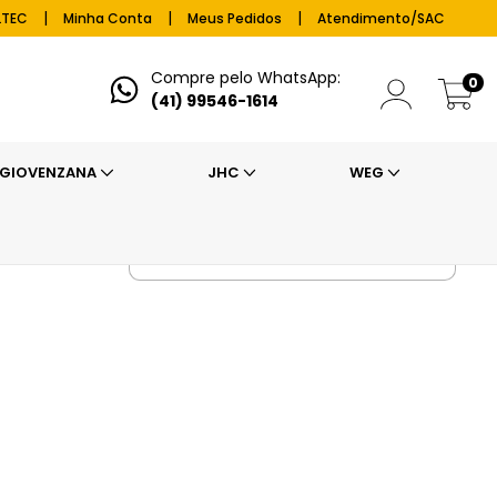
|
|
|
LTEC
Minha Conta
Meus Pedidos
Atendimento/SAC
Compre pelo WhatsApp:
0
(41) 99546-1614
GIOVENZANA
JHC
WEG