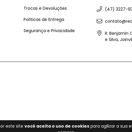
Trocas e Devoluções
(47) 3227-9
Políticas de Entrega
contato@rea
Segurança e Privacidade
R. Benjamin 
e Silva, Joinv
or este site
você aceita o uso de cookies
para agilizar a sua 