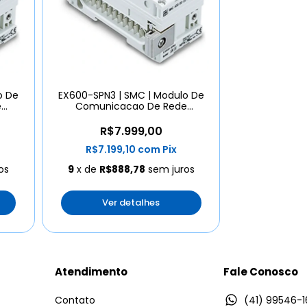
o De
EX600-SPN3 | SMC | Modulo De
e
Comunicacao De Rede
Profinet
R$7.999,00
R$7.199,10
com
Pix
os
9
x de
R$888,78
sem juros
Ver detalhes
Atendimento
Fale Conosco
Contato
(41) 99546-1