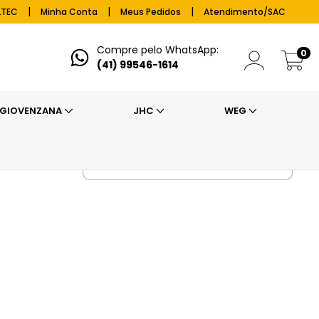
|
|
|
LTEC
Minha Conta
Meus Pedidos
Atendimento/SAC
Compre pelo WhatsApp:
0
(41) 99546-1614
GIOVENZANA
JHC
WEG