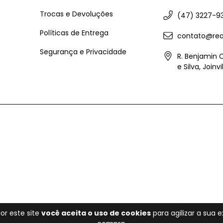
Trocas e Devoluções
(47) 3227-9
Políticas de Entrega
contato@rea
Segurança e Privacidade
R. Benjamin 
e Silva, Joinv
or este site
você aceita o uso de cookies
para agilizar a sua 