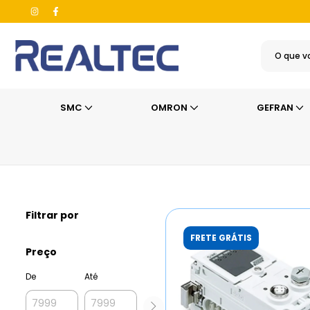
SMC
OMRON
GEFRAN
Início
>
SMC
>
Sistema de Gerenciamento de Ar Comprimido
Filtrar por
FRETE GRÁTIS
Preço
De
Até