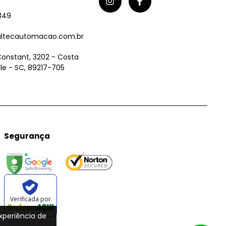
349
ltecautomacao.com.br
Constant, 3202 - Costa
ille - SC, 89217-705
Segurança
Verificada por
experiência de