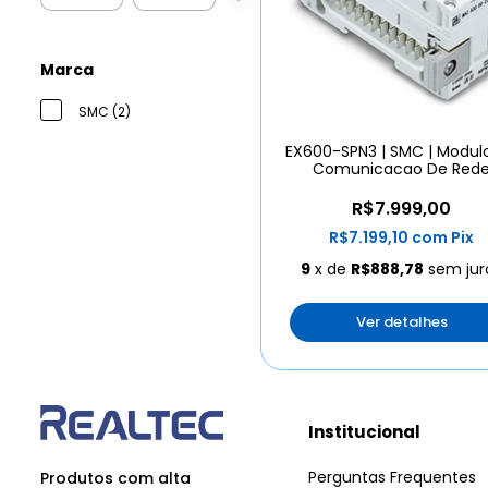
Marca
SMC (2)
EX600-SPN3 | SMC | Modul
Comunicacao De Red
Profinet
R$7.999,00
R$7.199,10
com
Pix
9
x de
R$888,78
sem jur
Ver detalhes
Institucional
Perguntas Frequentes
Produtos com alta