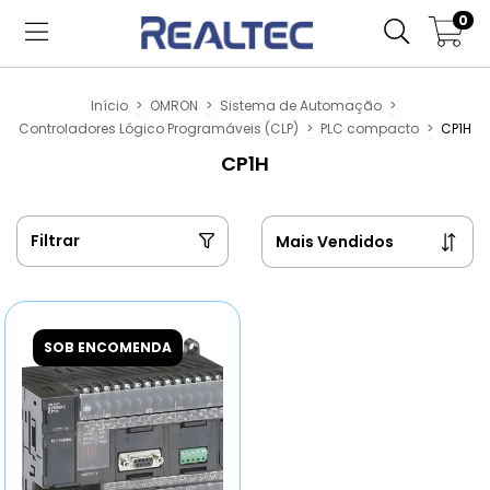
0
Início
>
OMRON
>
Sistema de Automação
>
Controladores Lógico Programáveis (CLP)
>
PLC compacto
>
CP1H
CP1H
Filtrar
SOB ENCOMENDA